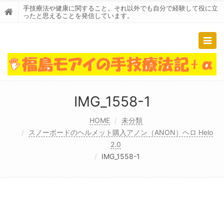
手技療法や健康に関すること。それ以外でも自分で経験して役に立
ったと思えることを発信しています。
Togg
navig
IMG_1558-1
HOME
未分類
スノーボードのヘルメット購入アノン（ANON）ヘロ Helo
2.0
IMG_1558-1