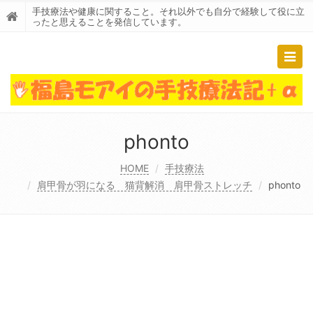
手技療法や健康に関すること。それ以外でも自分で経験して役に立
ったと思えることを発信しています。
Togg
navig
phonto
HOME
手技療法
肩甲骨が羽になる 猫背解消 肩甲骨ストレッチ
phonto