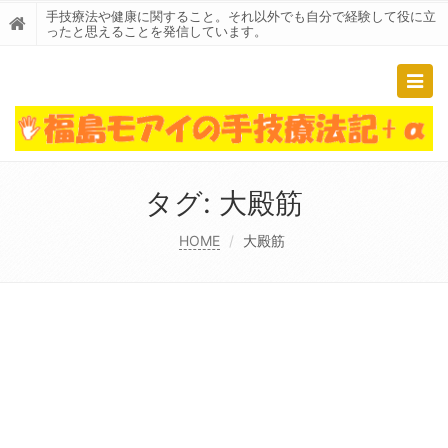
手技療法や健康に関すること。それ以外でも自分で経験して役に立
ったと思えることを発信しています。
Togg
navig
タグ:
大殿筋
HOME
大殿筋