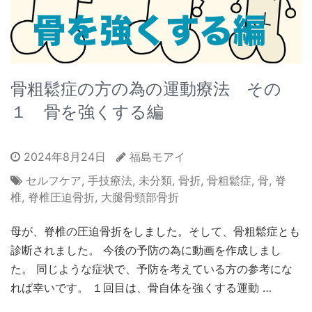
骨粗鬆症の方の為の運動療法 その
１ 骨を強くする編
2024年8月24日
福島モアイ
セルフケア
,
手技療法
,
未分類
,
骨折
,
骨粗鬆症
,
骨
,
脊
椎
,
脊椎圧迫骨折
,
大腿骨頸部骨折
母が、脊椎の圧迫骨折をしました。そして、骨粗鬆症とも
診断されました。 今後の予防の為に動画を作成しまし
た。 同じような症状で、予防を考えている方の参考にな
れば幸いです。 １回目は、骨自体を強くする運動 …