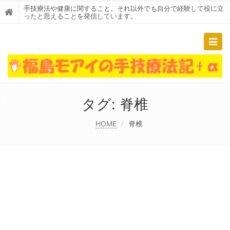
手技療法や健康に関すること。それ以外でも自分で経験して役に立
ったと思えることを発信しています。
Togg
navig
タグ:
脊椎
HOME
脊椎