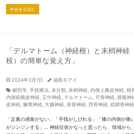
続きを読む
「デルマトーム（神経根）と末梢神経
枝）の簡単な覚え方」
2024年3月1日
福島モアイ
解剖学
,
手技療法
,
未分類
,
末梢神経
,
内側上腕皮神経
,
橈
内側前腕皮神経
,
正中神経
,
デルマトーム
,
尺骨神経
,
腓腹神
皮神経
,
腋窩神経
,
大腿神経
,
坐骨神経
,
脛骨神経
,
総腓骨神
「足裏の感覚がない」「手指がしびれる」「膝の内側が痛
がジンジンする」… 神経症状かなっと思ったら、領域から