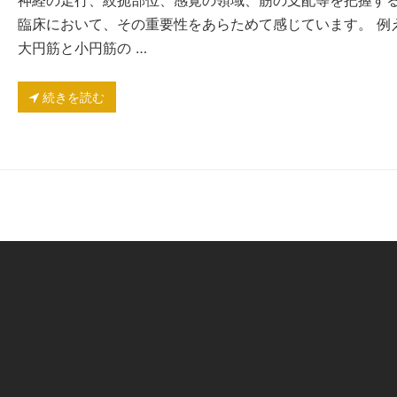
神経の走行、絞扼部位、感覚の領域、筋の支配等を把握す
臨床において、その重要性をあらためて感じています。 例え
大円筋と小円筋の …
続きを読む