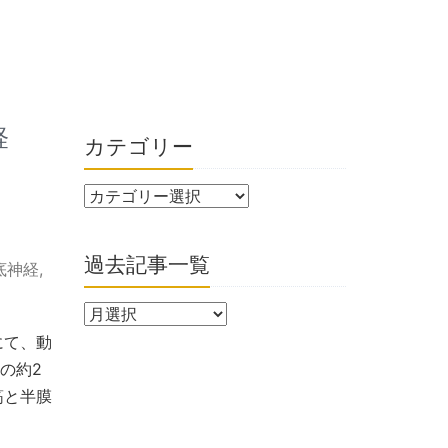
経
カテゴリー
過去記事一覧
底神経
,
にて、動
経の約2
筋と半膜