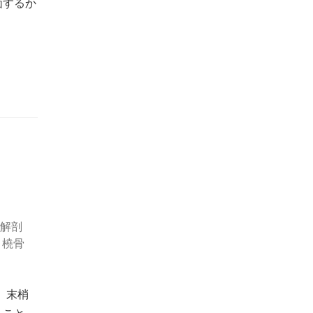
価するか
解剖
,
橈骨
 末梢