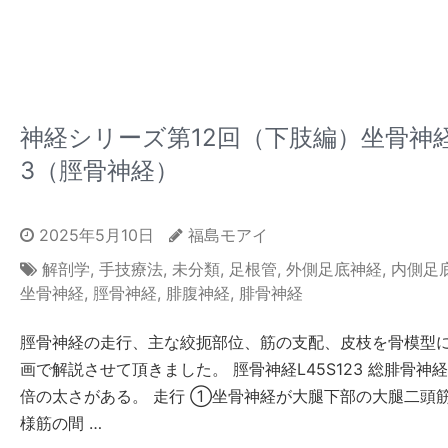
神経シリーズ第12回（下肢編）坐骨神
3（脛骨神経）
2025年5月10日
福島モアイ
解剖学
,
手技療法
,
未分類
,
足根管
,
外側足底神経
,
内側足
坐骨神経
,
脛骨神経
,
腓腹神経
,
腓骨神経
脛骨神経の走行、主な絞扼部位、筋の支配、皮枝を骨模型
画で解説させて頂きました。 脛骨神経L45S123 総腓骨神
倍の太さがある。 走行 ①坐骨神経が大腿下部の大腿二頭
様筋の間 …