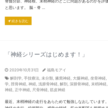
脊髄分節、神経根、末梢神経のどこに問題があるのかを評
と思います。 脳・脊 …
続きを読む
「神経シリーズはじめます！」
2020年10月31日
福島モアイ
解剖学
,
手技療法
,
未分類
,
腋窩神経
,
大腿神経
,
坐骨神経
,
学
,
脛骨神経
,
神経
,
浅腓骨神経
,
解剖
,
深腓骨神経
,
末梢神経
神経
,
正中神経
,
尺骨神経
,
筋皮神経
最近、末梢神経の走行をあらためて勉強しなおしています。