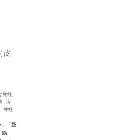
（皮
骨神経
,
経
,
筋
経
,
神経
い」「脛
、脳、