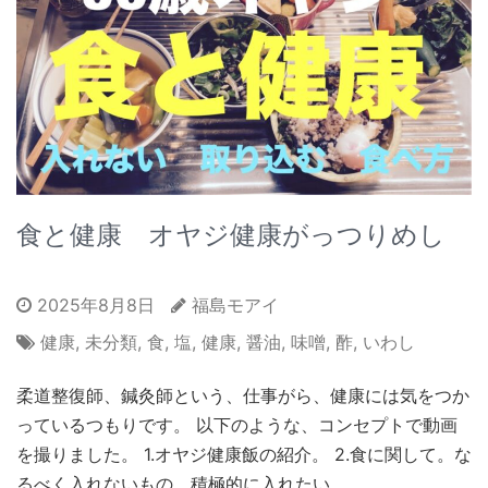
食と健康 オヤジ健康がっつりめし
2025年8月8日
福島モアイ
健康
,
未分類
,
食
,
塩
,
健康
,
醤油
,
味噌
,
酢
,
いわし
柔道整復師、鍼灸師という、仕事がら、健康には気をつか
っているつもりです。 以下のような、コンセプトで動画
を撮りました。 1.オヤジ健康飯の紹介。 2.食に関して。な
るべく入れないもの、積極的に入れたい …