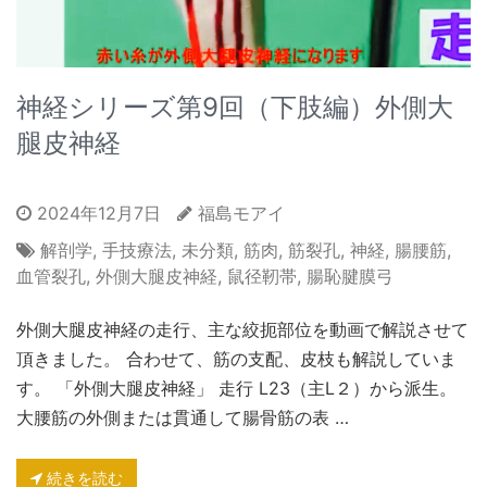
神経シリーズ第9回（下肢編）外側大
腿皮神経
2024年12月7日
福島モアイ
解剖学
,
手技療法
,
未分類
,
筋肉
,
筋裂孔
,
神経
,
腸腰筋
,
血管裂孔
,
外側大腿皮神経
,
鼠径靭帯
,
腸恥腱膜弓
外側大腿皮神経の走行、主な絞扼部位を動画で解説させて
頂きました。 合わせて、筋の支配、皮枝も解説していま
す。 「外側大腿皮神経」 走行 L23（主L２）から派生。
大腰筋の外側または貫通して腸骨筋の表 …
続きを読む