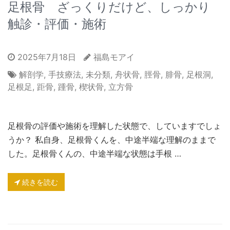
足根骨 ざっくりだけど、しっかり
触診・評価・施術
2025年7月18日
福島モアイ
解剖学
,
手技療法
,
未分類
,
舟状骨
,
脛骨
,
腓骨
,
足根洞
,
足根足
,
距骨
,
踵骨
,
楔状骨
,
立方骨
足根骨の評価や施術を理解した状態で、していますでしょ
うか？ 私自身、足根骨くんを、中途半端な理解のままで
した。足根骨くんの、中途半端な状態は手根 …
続きを読む