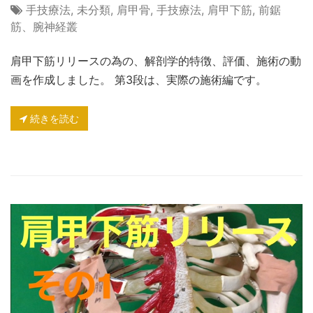
手技療法
,
未分類
,
肩甲骨
,
手技療法
,
肩甲下筋
,
前鋸
筋、腕神経叢
肩甲下筋リリースの為の、解剖学的特徴、評価、施術の動
画を作成しました。 第3段は、実際の施術編です。
続きを読む