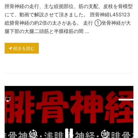
脛骨神経の走行、主な絞扼部位、筋の支配、皮枝を骨模型
にて、動画で解説させて頂きました。 脛骨神経L45S123
総腓骨神経の約2倍の太さがある。 走行 ①坐骨神経が大
腿下部の大腿二頭筋と半膜様筋の間 …
続きを読む