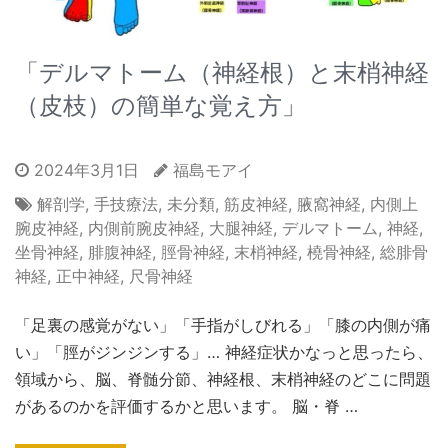
「デルマトーム（神経根）と末梢神経
（皮枝）の簡単な覚え方」
2024年3月1日
福島モアイ
解剖学
,
手技療法
,
未分類
,
筋皮神経
,
腋窩神経
,
内側上
腕皮神経
,
内側前腕皮神経
,
大腿神経
,
デルマトーム
,
神経
,
坐骨神経
,
腓腹神経
,
脛骨神経
,
末梢神経
,
橈骨神経
,
総腓骨
神経
,
正中神経
,
尺骨神経
「足裏の感覚がない」「手指がしびれる」「膝の内側が痛
い」「脛がジンジンする」… 神経症状かなっと思ったら、
領域から、脳、脊髄分節、神経根、末梢神経のどこに問題
があるのかを評価するかと思います。 脳・脊 …