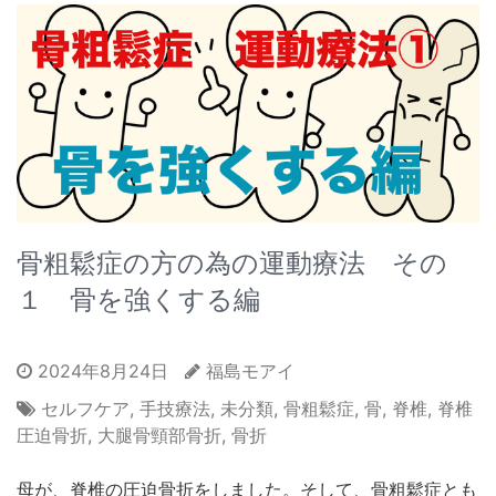
骨粗鬆症の方の為の運動療法 その
１ 骨を強くする編
2024年8月24日
福島モアイ
セルフケア
,
手技療法
,
未分類
,
骨粗鬆症
,
骨
,
脊椎
,
脊椎
圧迫骨折
,
大腿骨頸部骨折
,
骨折
母が、脊椎の圧迫骨折をしました。そして、骨粗鬆症とも