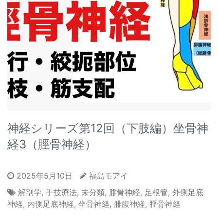
神経シリーズ第12回（下肢編）坐骨神
経3（脛骨神経）
2025年5月10日
福島モアイ
解剖学
,
手技療法
,
未分類
,
腓骨神経
,
足根管
,
外側足底
神経
,
内側足底神経
,
坐骨神経
,
腓腹神経
,
脛骨神経