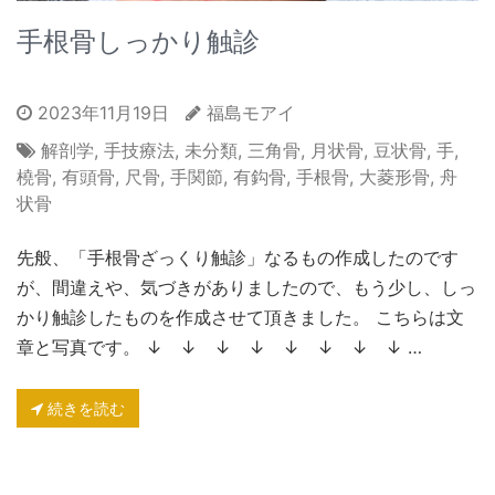
手根骨しっかり触診
2023年11月19日
福島モアイ
解剖学
,
手技療法
,
未分類
,
三角骨
,
月状骨
,
豆状骨
,
手
,
橈骨
,
有頭骨
,
尺骨
,
手関節
,
有鈎骨
,
手根骨
,
大菱形骨
,
舟
状骨
先般、「手根骨ざっくり触診」なるもの作成したのです
が、間違えや、気づきがありましたので、もう少し、しっ
かり触診したものを作成させて頂きました。 こちらは文
章と写真です。 ↓ ↓ ↓ ↓ ↓ ↓ ↓ ↓ …
続きを読む