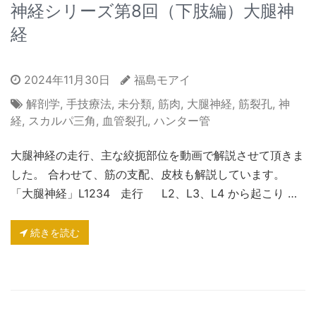
神経シリーズ第8回（下肢編）大腿神
経
2024年11月30日
福島モアイ
解剖学
,
手技療法
,
未分類
,
筋肉
,
大腿神経
,
筋裂孔
,
神
経
,
スカルパ三角
,
血管裂孔
,
ハンター管
大腿神経の走行、主な絞扼部位を動画で解説させて頂きま
した。 合わせて、筋の支配、皮枝も解説しています。
「大腿神経」L1234 走行 L2、L3、L4 から起こり …
続きを読む