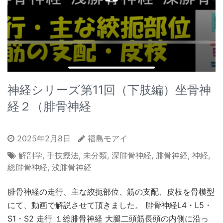
神経シリーズ第11回（下肢編）坐骨神
経２（腓骨神経
2025年2月8日
福島モアイ
解剖学
,
手技療法
,
未分類
,
深腓骨神経
,
腓骨神経
,
神経
,
総腓骨神経
,
浅腓骨神経
腓骨神経の走行、主な絞扼部位、筋の支配、皮枝を骨模型
にて、動画で解説させて頂きました。 腓骨神経L4・L5・
S1・S2 走行 １総腓骨神経 大腿二頭筋長頭の内側に沿っ