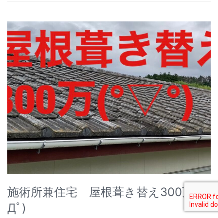
施術所兼住宅 屋根葺き替え300万( ﾟ
Дﾟ)