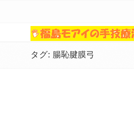
タグ:
腸恥腱膜弓