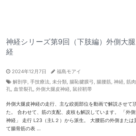
神経シリーズ第9回（下肢編）外側大腿
経
2024年12月7日
福島モアイ
解剖学
,
手技療法
,
未分類
,
腸恥腱膜弓
,
腸腰筋
,
神経
,
筋肉
孔
,
血管裂孔
,
外側大腿皮神経
,
鼠径靭帯
外側大腿皮神経の走行、主な絞扼部位を動画で解説させて
た。 合わせて、筋の支配、皮枝も解説しています。 「外側
神経」 走行 L23（主L２）から派生。 大腰筋の外側または
て腸骨筋の表 …