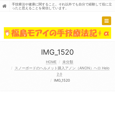
手技療法や健康に関すること。それ以外でも自分で経験して役に立
ったと思えることを発信しています。
Togg
navig
IMG_1520
HOME
未分類
スノーボードのヘルメット購入アノン（ANON）ヘロ Helo
2.0
IMG_1520