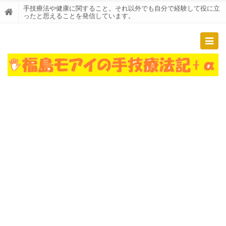
手技療法や健康に関すること。それ以外でも自分で経験して役に立
ったと思えることを発信しています。
Togg
navig