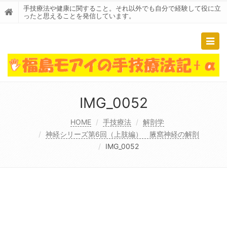
手技療法や健康に関すること。それ以外でも自分で経験して役に立
ったと思えることを発信しています。
Togg
navig
IMG_0052
HOME
手技療法
解剖学
神経シリーズ第6回（上肢編） 腋窩神経の解剖
IMG_0052