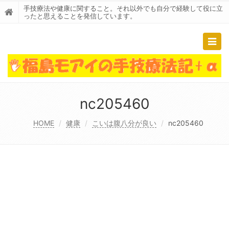
手技療法や健康に関すること。それ以外でも自分で経験して役に立
ったと思えることを発信しています。
Togg
navig
nc205460
HOME
健康
こいは腹八分が良い
nc205460