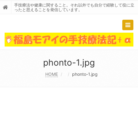
手技療法や健康に関すること。それ以外でも自分で経験して役に立
ったと思えることを発信しています。
Togg
navig
phonto-1.jpg
HOME
phonto-1.jpg