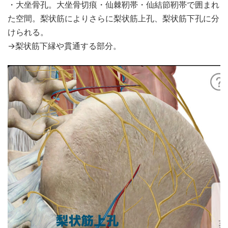
・大坐骨孔。大坐骨切痕・仙棘靭帯・仙結節靭帯で囲まれ
た空間。梨状筋によりさらに梨状筋上孔、梨状筋下孔に分
けられる。
→梨状筋下縁や貫通する部分。