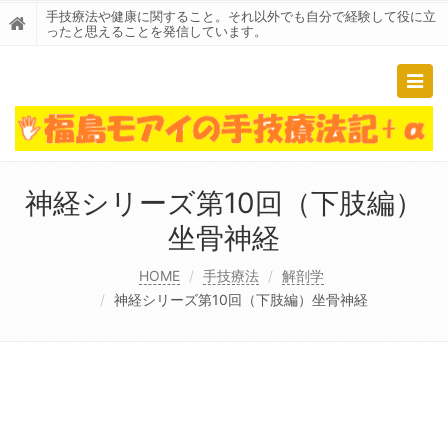
手技療法や健康に関すること。それ以外でも自分で経験して役に立
ったと思えることを発信しています。
Togg
navig
神経シリーズ第10回（下肢編）
坐骨神経
HOME
手技療法
解剖学
神経シリーズ第10回（下肢編）坐骨神経