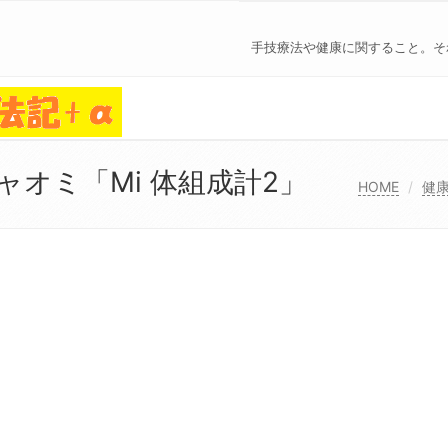
手技療法や健康に関すること。そ
オミ「Mi 体組成計2」
HOME
健