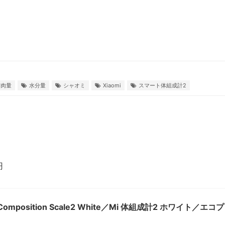
筋肉量
水分量
シャオミ
Xiaomi
スマート体組成計2
。
円
y Composition Scale2 White／Mi 体組成計2 ホワイト／エコ