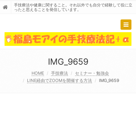
手技療法や健康に関すること。それ以外でも自分で経験して役に立
ったと思えることを発信しています。
Togg
navig
IMG_9659
HOME
手技療法
セミナー・勉強会
LINE経由でZOOMを開催する方法
IMG_9659