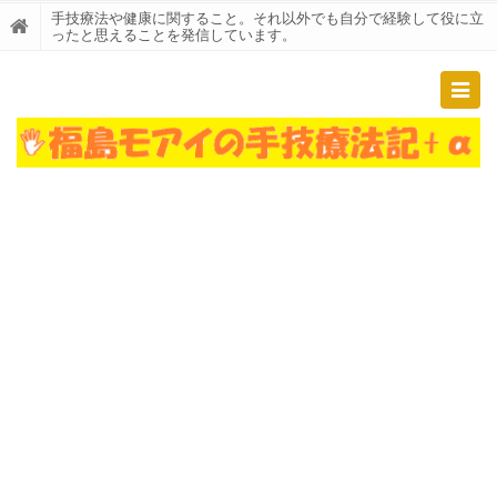
手技療法や健康に関すること。それ以外でも自分で経験して役に立
ったと思えることを発信しています。
Togg
navig