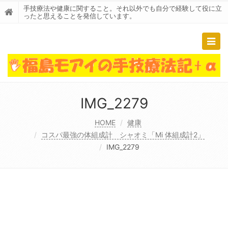
手技療法や健康に関すること。それ以外でも自分で経験して役に立
ったと思えることを発信しています。
Togg
navig
IMG_2279
HOME
健康
コスパ最強の体組成計 シャオミ「Mi 体組成計2」
IMG_2279